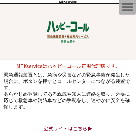
MTKservice
T
o
g
g
l
e
n
a
v
i
g
a
t
i
MTKserviceはハッピーコール正規代理店です。
o
n
緊急通報装置とは、急病や災害などの緊急事態が発生した
場合に、ボタンを押すとコールセンターにつながる装置で
す。
あらかじめ登録してある親戚や知人に連絡を取り、必要に
応じて救急車や消防車などの手配をし、速やかに安全を確
保します。
公式サイトはこちら▶︎